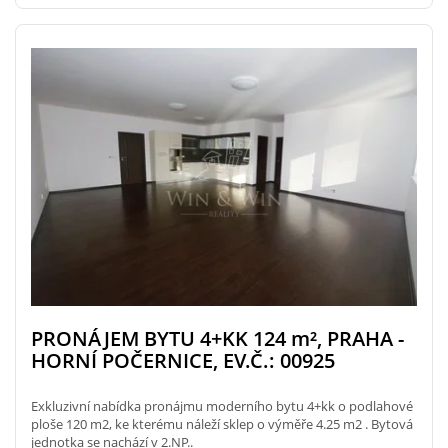
PRONÁJEM BYTU 4+KK 124
m²
, PRAHA -
HORNÍ POČERNICE, EV.Č.: 00925
Exkluzivní nabídka pronájmu moderního bytu 4+kk o podlahové
ploše 120 m2, ke kterému náleží sklep o výměře 4.25 m2 . Bytová
jednotka se nachází v 2.NP..