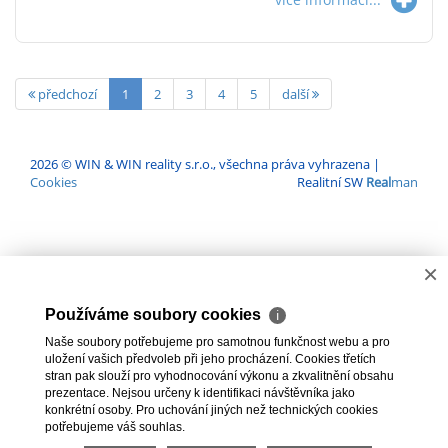
předchozí
1
2
3
4
5
další
2026 © WIN & WIN reality s.r.o., všechna práva vyhrazena |
Cookies
Realitní SW
Real
man
×
Používáme soubory cookies
ℹ
Naše soubory potřebujeme pro samotnou funkčnost webu a pro
uložení vašich předvoleb při jeho procházení. Cookies třetích
stran pak slouží pro vyhodnocování výkonu a zkvalitnění obsahu
prezentace. Nejsou určeny k identifikaci návštěvníka jako
konkrétní osoby. Pro uchování jiných než technických cookies
potřebujeme váš souhlas.