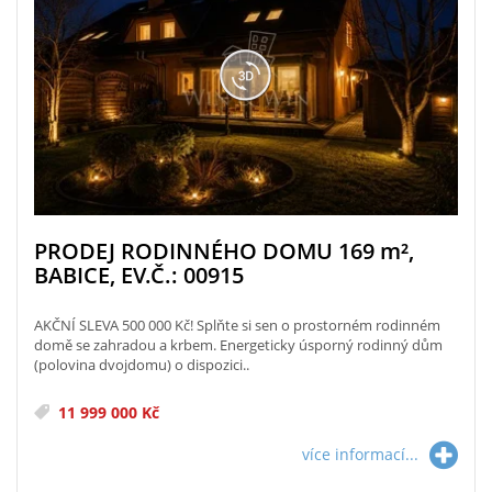
PRODEJ RODINNÉHO DOMU 169
m²
,
BABICE, EV.Č.: 00915
AKČNÍ SLEVA 500 000 Kč! Splňte si sen o prostorném rodinném
domě se zahradou a krbem. Energeticky úsporný rodinný dům
(polovina dvojdomu) o dispozici..
11 999 000 Kč
více informací...