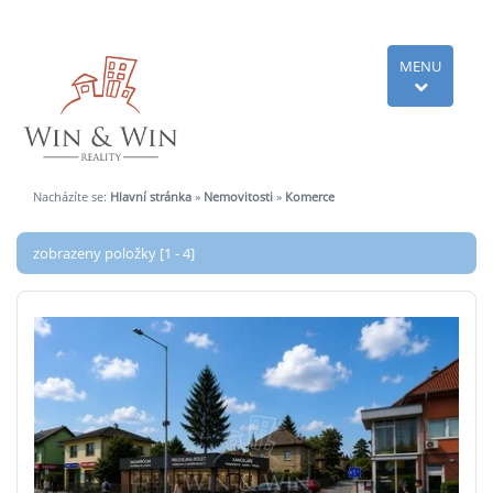
MENU
Nacházíte se:
Hlavní stránka
»
Nemovitosti
»
Komerce
zobrazeny položky [1 - 4]