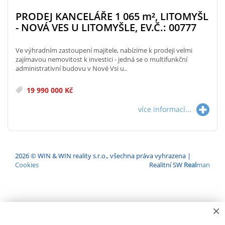
PRODEJ KANCELÁŘE 1 065
m²
, LITOMYŠL
- NOVÁ VES U LITOMYŠLE, EV.Č.: 00777
Ve výhradním zastoupení majitele, nabízíme k prodeji velmi
zajímavou nemovitost k investici - jedná se o multifunkční
administrativní budovu v Nové Vsi u..
19 990 000 Kč
více informací...
2026 © WIN & WIN reality s.r.o., všechna práva vyhrazena |
Cookies
Realitní SW
Real
man
×