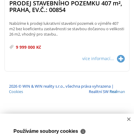
PRODEJ STAVEBNÍHO POZEMKU 407
m²
,
PRAHA, EV.Č.: 00854
Nabízíme k prodeji lukrativní stavební pozemek o výměře 407
m2 bez koeficientu zastavěnosti se stavbou dočasnou o velikosti
26 m2, vhodný pro stavbu..
9 999 000 Kč
více informací...
2026 © WIN & WIN reality s.r.o., všechna práva vyhrazena |
Cookies
Realitní SW
Real
man
×
Používáme soubory cookies
ℹ