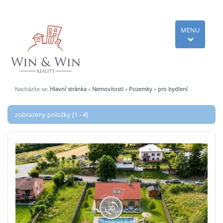
MENU
Nacházíte se:
Hlavní stránka
»
Nemovitosti
»
Pozemky
»
pro bydlení
zobrazeny položky [1 - 4]