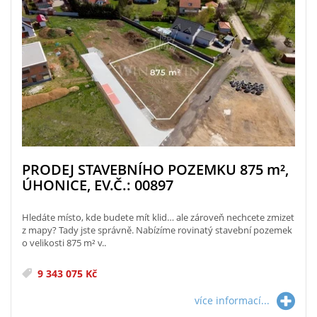
PRODEJ STAVEBNÍHO POZEMKU 875
m²
,
ÚHONICE, EV.Č.: 00897
Hledáte místo, kde budete mít klid… ale zároveň nechcete zmizet
z mapy? Tady jste správně. Nabízíme rovinatý stavební pozemek
o velikosti 875 m² v..
9 343 075 Kč
více informací...