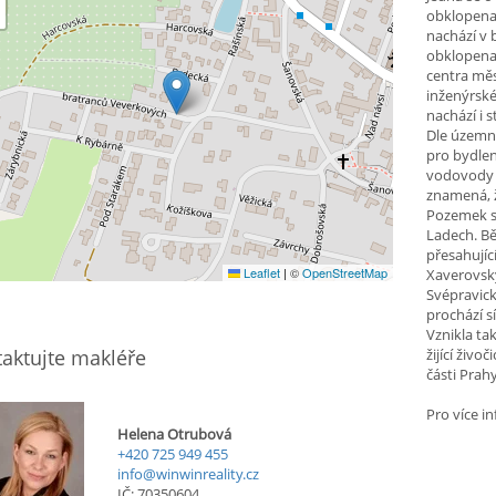
obklopena
nachází v b
obklopena 
centra měs
inženýrské
nachází i 
Dle územní
pro bydlen
vodovody a
znamená, ž
Pozemek se
Ladech. Bě
přesahujíc
Leaflet
|
©
OpenStreetMap
Xaverovský
Svépravick
prochází s
Vznikla ta
aktujte makléře
žijící živ
části Prahy
Pro více i
Helena Otrubová
+420 725 949 455
info@winwinreality.cz
IČ: 70350604