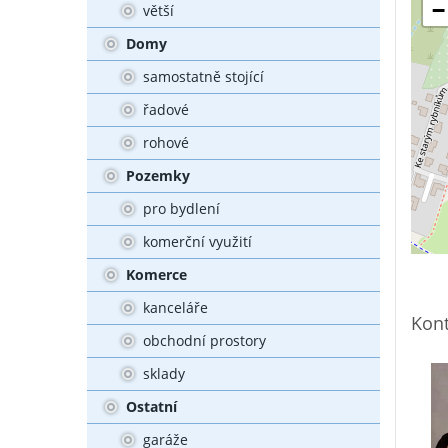
−
větší
Domy
samostatně stojící
řadové
rohové
Pozemky
pro bydlení
komerční využití
Komerce
kanceláře
Kont
obchodní prostory
sklady
Ostatní
garáže