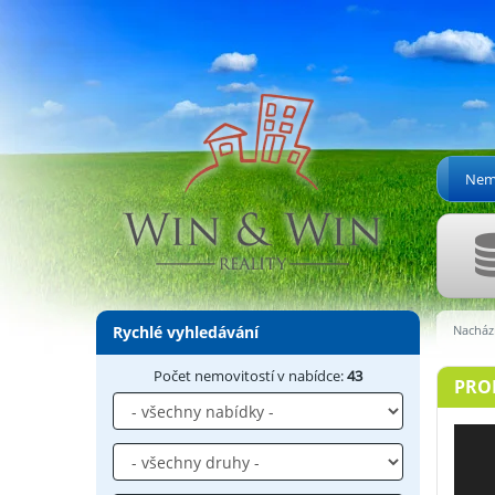
Nemo
Rychlé vyhledávání
Nachází
Počet nemovitostí v nabídce:
43
PRO