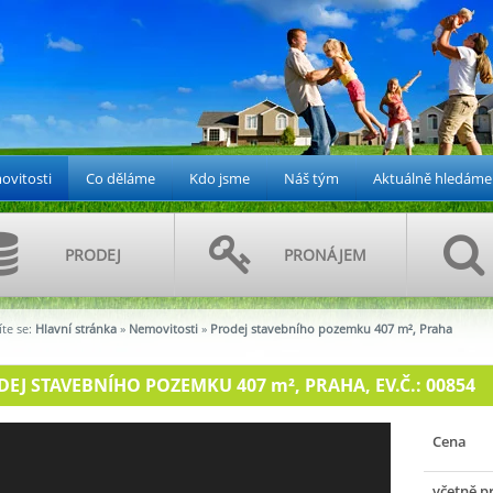
vitosti
Co děláme
Kdo jsme
Náš tým
Aktuálně hledáme
PRODEJ
PRONÁJEM
te se:
Hlavní stránka
»
Nemovitosti
»
Prodej stavebního pozemku 407 m², Praha
DEJ STAVEBNÍHO POZEMKU 407
m²
, PRAHA, EV.Č.: 00854
Cena
včetně p