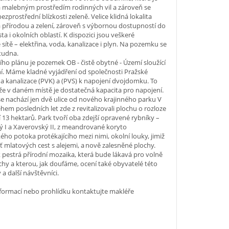
 malebným prostředím rodinných vil a zároveň se
ezprostřední blízkosti zeleně. Velice klidná lokalita
přírodou a zelení, zároveň s výbornou dostupností do
ta i okolních oblastí. K dispozici jsou veškeré
 sítě – elektřina, voda, kanalizace i plyn. Na pozemku se
studna.
ho plánu je pozemek OB - čistě obytné - Území sloužící
í. Máme kladné vyjádření od společnosti Pražské
 kanalizace (PVK) a (PVS) k napojení dvojdomku. To
e v daném místě je dostatečná kapacita pro napojení.
 nachází jen dvě ulice od nového krajinného parku V
hem posledních let zde z revitalizovali plochu o rozloze
í 13 hektarů. Park tvoří oba zdejší opravené rybníky –
 I a Xaverovský II, z meandrované koryto
ého potoka protékajícího mezi nimi, okolní louky, jimiž
íť mlatových cest s alejemi, a nově zalesněné plochy.
k pestrá přírodní mozaika, která bude lákavá pro volně
očichy a kterou, jak doufáme, ocení také obyvatelé této
 a další návštěvníci.
nformací nebo prohlídku kontaktujte makléře