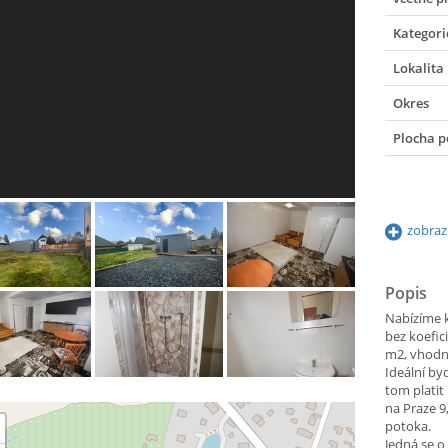
Kategori
Lokalita
Okres
Plocha 
zobraz
Popis
Nabízíme k
bez koefic
m2, vhodn
Ideální by
tom platit
na Praze 9
potoka.
Jedná se o