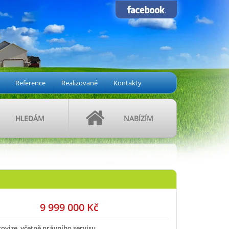
Reference
Realizované
Kontakty
HLEDÁM
NABÍZÍM
9 999 000 Kč
rovize, včetně právního servisu