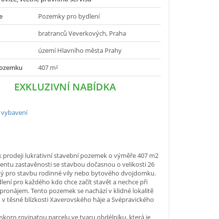
e
Pozemky pro bydlení
bratranců Veverkových, Praha
území Hlavního města Prahy
pozemku
407 m²
EXKLUZIVNÍ NABÍDKA
 vybavení
 prodeji lukrativní stavební pozemek o výměře 407 m2
ientu zastavěnosti se stavbou dočasnou o velikosti 26
ý pro stavbu rodinné vily nebo bytového dvojdomku.
dlení pro každého kdo chce začít stavět a nechce při
 pronájem. Tento pozemek se nachází v klidné lokalitě
, v těsné blízkosti Xaverovského háje a Svépravického
 skoro rovinatou parcelu ve tvaru obdélníku, která je