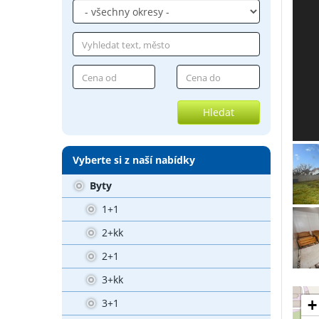
Hledat
Vyberte si z naší nabídky
Byty
1+1
2+kk
2+1
3+kk
+
3+1