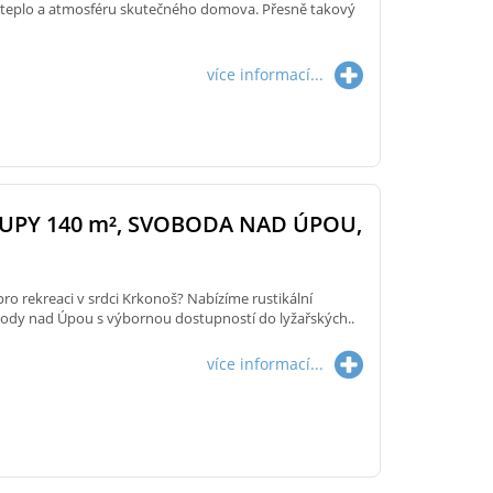
d, teplo a atmosféru skutečného domova. Přesně takový
více informací...
UPY 140
m²
, SVOBODA NAD ÚPOU,
pro rekreaci v srdci Krkonoš? Nabízíme rustikální
ody nad Úpou s výbornou dostupností do lyžařských..
více informací...