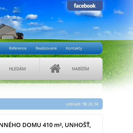
Reference
Realizované
Kontakty
HLEDÁM
NABÍZÍM
zobrazit:
10
,
20
,
50
INNÉHO DOMU 410
m²
, UNHOŠŤ,