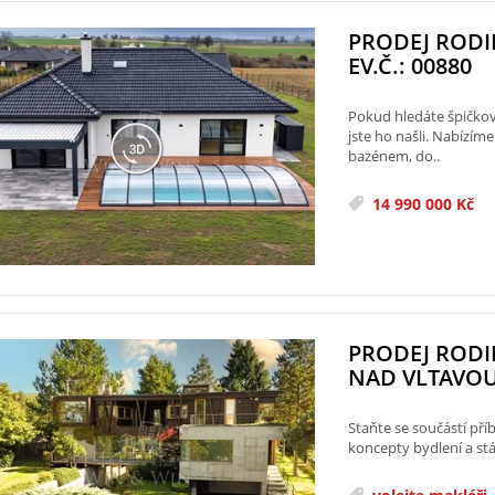
PRODEJ ROD
EV.Č.: 00880
Pokud hledáte špičko
jste ho našli. Nabíz
bazénem, do..
14 990 000 Kč
PRODEJ ROD
NAD VLTAVOU,
Staňte se součástí pří
koncepty bydlení a st