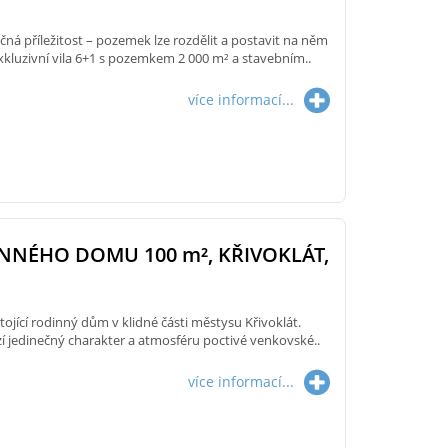
čná příležitost – pozemek lze rozdělit a postavit na něm
kluzivní vila 6+1 s pozemkem 2 000 m² a stavebním..
více informací...
INNÉHO DOMU 100
m²
, KŘIVOKLÁT,
ojící rodinný dům v klidné části městysu Křivoklát.
í jedinečný charakter a atmosféru poctivé venkovské..
více informací...