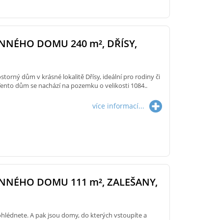
INNÉHO DOMU 240
m²
, DŘÍSY,
storný dům v krásné lokalitě Dřísy, ideální pro rodiny či
. Tento dům se nachází na pozemku o velikosti 1084..
více informací...
INNÉHO DOMU 111
m²
, ZALEŠANY,
ohlédnete. A pak jsou domy, do kterých vstoupíte a