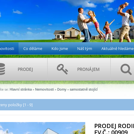
vitosti
Co děláme
Kdo jsme
Náš tým
Aktuálně hledáme
PRODEJ
PRONÁJEM
te se:
Hlavní stránka
»
Nemovitosti
»
Domy
»
samostatně stojící
eny položky [1 - 9]
PRODEJ ROD
EV.Č.: 00909