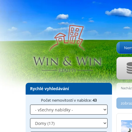
Nemo
Rychlé vyhledávání
Nachází
Počet nemovitostí v nabídce:
43
zobraz