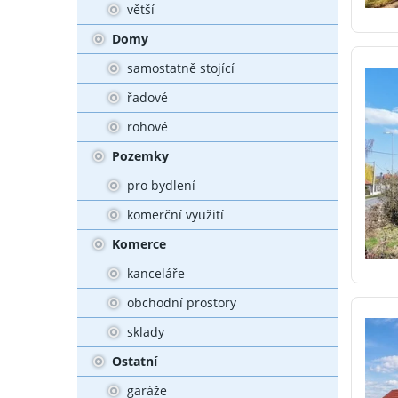
větší
Domy
samostatně stojící
řadové
rohové
Pozemky
pro bydlení
komerční využití
Komerce
kanceláře
obchodní prostory
sklady
Ostatní
garáže