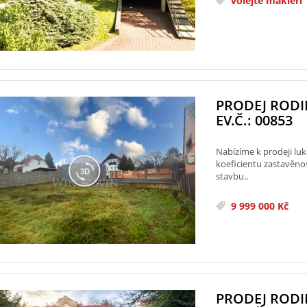
volejte makléři
PRODEJ ROD
EV.Č.: 00853
Nabízíme k prodeji lu
koeficientu zastavěno
stavbu..
9 999 000 Kč
PRODEJ ROD