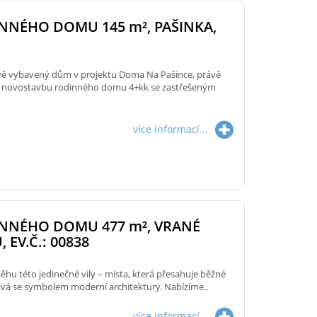
INNÉHO DOMU 145
m²
, PAŠINKA,
vě vybavený dům v projektu Doma Na Pašince, právě
íme novostavbu rodinného domu 4+kk se zastřešeným
více informací...
INNÉHO DOMU 477
m²
, VRANÉ
 EV.Č.: 00838
běhu této jedinečné vily – místa, která přesahuje běžné
ává se symbolem moderní architektury. Nabízíme..
více informací...