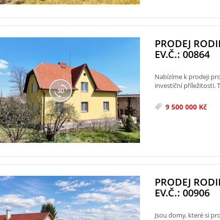
PRODEJ ROD
EV.Č.: 00864
Nabízíme k prodeji pro
investiční příležitosti
9 500 000 Kč
PRODEJ ROD
EV.Č.: 00906
Jsou domy, které si pr