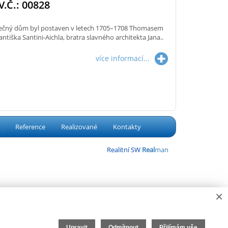
.Č.: 00828
imečný dům byl postaven v letech 1705–1708 Thomasem
tiška Santini-Aichla, bratra slavného architekta Jana..
více informací...
Reference
Realizované
Kontakty
Realitní SW
Real
man
×
Upravit
Odmítnout
Přijímám vše