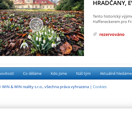
HRADČANY, EV
Tento historický výj
Haffeneckerem pro Fran
rezervováno
vitosti
Co děláme
Kdo jsme
Náš tým
Aktuálně hledáme
 WIN & WIN reality s.r.o., všechna práva vyhrazena |
Cookies