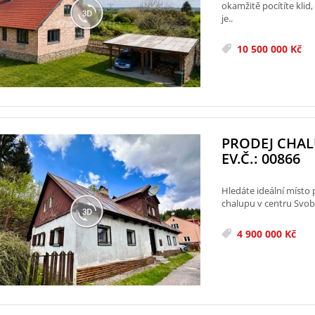
okamžitě pocítíte kli
je..
10 500 000 Kč
PRODEJ CHAL
EV.Č.: 00866
Hledáte ideální místo 
chalupu v centru Svob
4 900 000 Kč