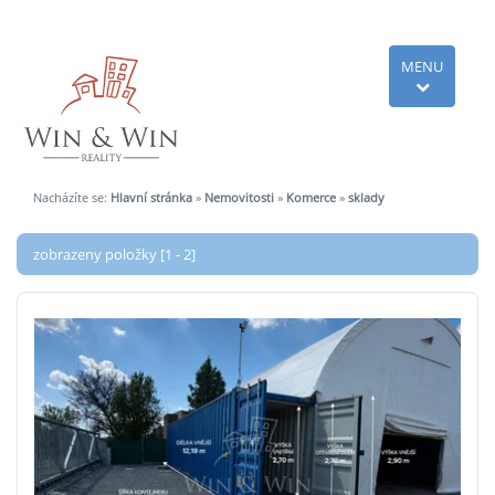
MENU
Nacházíte se:
Hlavní stránka
»
Nemovitosti
»
Komerce
»
sklady
zobrazeny položky [1 - 2]