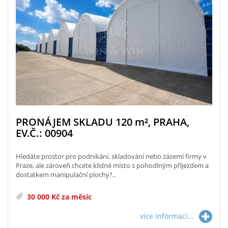
PRONÁJEM SKLADU 120
m²
, PRAHA,
EV.Č.: 00904
Hledáte prostor pro podnikání, skladování nebo zázemí firmy v
Praze, ale zároveň chcete klidné místo s pohodlným příjezdem a
dostatkem manipulační plochy?..
30 000 Kč za měsíc
více informací...