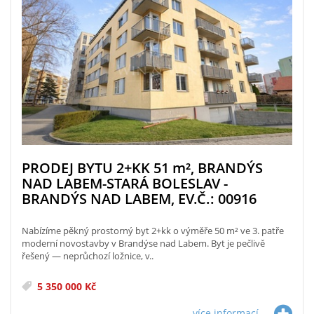
PRODEJ BYTU 2+KK 51
m²
, BRANDÝS
NAD LABEM-STARÁ BOLESLAV -
BRANDÝS NAD LABEM, EV.Č.: 00916
Nabízíme pěkný prostorný byt 2+kk o výměře 50 m² ve 3. patře
moderní novostavby v Brandýse nad Labem. Byt je pečlivě
řešený — neprůchozí ložnice, v..
5 350 000 Kč
více informací...