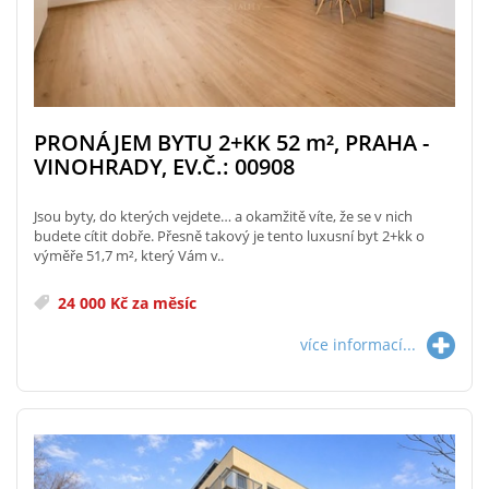
PRONÁJEM BYTU 2+KK 52
m²
, PRAHA -
VINOHRADY, EV.Č.: 00908
Jsou byty, do kterých vejdete… a okamžitě víte, že se v nich
budete cítit dobře. Přesně takový je tento luxusní byt 2+kk o
výměře 51,7 m², který Vám v..
24 000 Kč za měsíc
více informací...