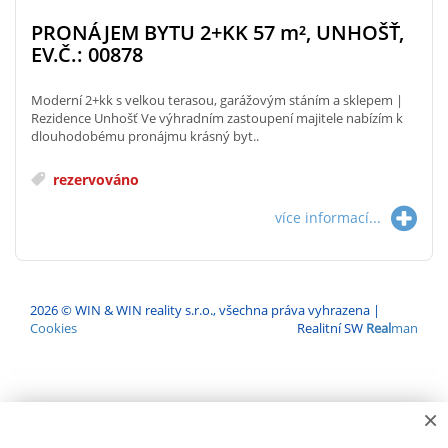
PRONÁJEM BYTU 2+KK 57
m²
, UNHOŠŤ,
EV.Č.: 00878
Moderní 2+kk s velkou terasou, garážovým stáním a sklepem |
Rezidence Unhošť Ve výhradním zastoupení majitele nabízím k
dlouhodobému pronájmu krásný byt..
rezervováno
více informací...
2026 © WIN & WIN reality s.r.o., všechna práva vyhrazena |
Cookies
Realitní SW
Real
man
×