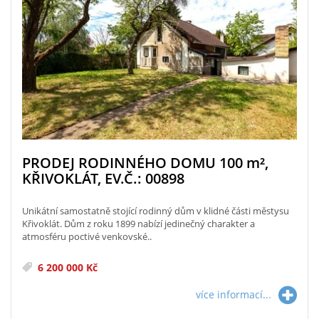
PRODEJ RODINNÉHO DOMU 100
m²
,
KŘIVOKLÁT, EV.Č.: 00898
Unikátní samostatně stojící rodinný dům v klidné části městysu
Křivoklát. Dům z roku 1899 nabízí jedinečný charakter a
atmosféru poctivé venkovské..
6 200 000 Kč
více informací...