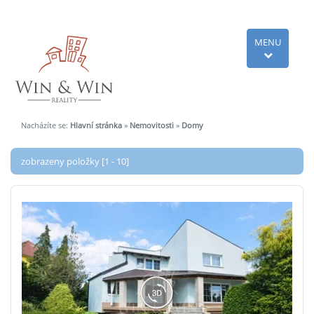
MENU
Nacházíte se:
Hlavní stránka
»
Nemovitosti
»
Domy
zobrazeny položky [1 - 10]