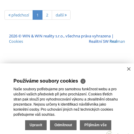
předchozí
1
2
další
2026 © WIN & WIN reality s.r.o., všechna práva vyhrazena |
Cookies
Realitní SW
Real
man
×
Používáme soubory cookies
ℹ
Naše soubory potřebujeme pro samotnou funkčnost webu a pro
uložení vašich předvoleb při jeho procházení. Cookies třetích
stran pak slouží pro vyhodnocování výkonu a zkvalitnění obsahu
prezentace. Nejsou určeny k identifikaci návštěvníka jako
konkrétní osoby. Pro uchování jiných než technických cookies
potřebujeme váš souhlas.
Upravit
Odmítnout
Přijímám vše