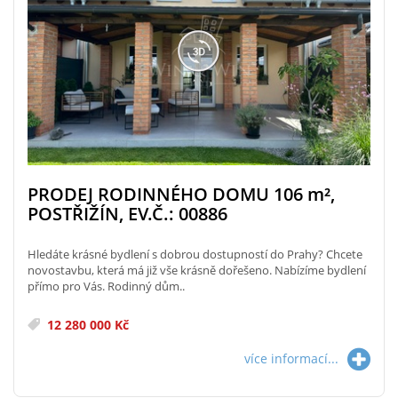
PRODEJ RODINNÉHO DOMU 106
m²
,
POSTŘIŽÍN, EV.Č.: 00886
Hledáte krásné bydlení s dobrou dostupností do Prahy? Chcete
novostavbu, která má již vše krásně dořešeno. Nabízíme bydlení
přímo pro Vás. Rodinný dům..
12 280 000 Kč
více informací...