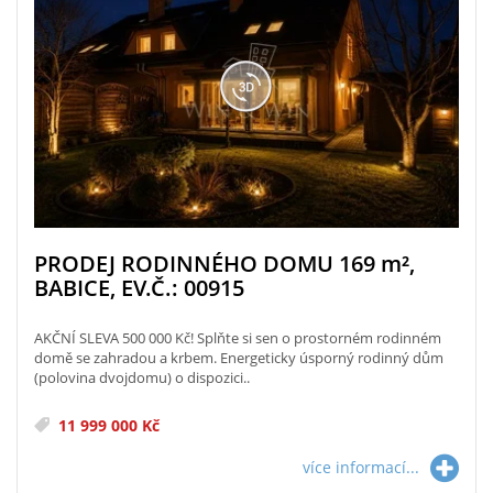
PRODEJ RODINNÉHO DOMU 169
m²
,
BABICE, EV.Č.: 00915
AKČNÍ SLEVA 500 000 Kč! Splňte si sen o prostorném rodinném
domě se zahradou a krbem. Energeticky úsporný rodinný dům
(polovina dvojdomu) o dispozici..
11 999 000 Kč
více informací...