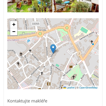
+
−
Leaflet
|
©
OpenStreetMap
Kontaktujte makléře