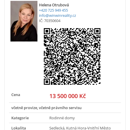
Helena Otrubová
+420 725 949 455
info@winwinreality.cz
IČ: 70350604
Cena
13 500 000 Kč
včetně provize, včetně právního servisu
Kategorie
Rodinné domy
Lokalita
Sedlecká, Kutná Hora-Vnitřní Město