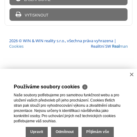
VYTISKNOUT
2026 © WIN & WIN reality s.r.o., všechna práva vyhrazena |
Cookies
Realitní SW
Real
man
×
Používáme soubory cookies
ℹ
Naše soubory potřebujeme pro samotnou funkčnost webu a pro
uložení vašich předvoleb při jeho procházení. Cookies třetích
stran pak slouží pro vyhodnocování výkonu a zkvalitnění obsahu
prezentace. Nejsou určeny k identifikaci návštěvníka jako
konkrétní osoby. Pro uchování jiných než technických cookies
potřebujeme váš souhlas.
Upravit
Odmítnout
Přijímám vše