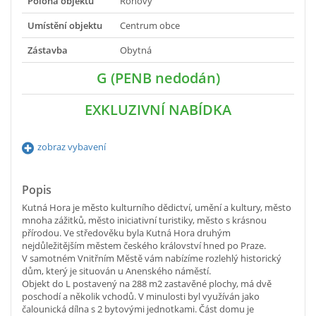
Poloha objektu
Rohový
Umístění objektu
Centrum obce
Zástavba
Obytná
G (PENB nedodán)
EXKLUZIVNÍ NABÍDKA
zobraz vybavení
Popis
Kutná Hora je město kulturního dědictví, umění a kultury, město
mnoha zážitků, město iniciativní turistiky, město s krásnou
přírodou. Ve středověku byla Kutná Hora druhým
nejdůležitějším městem českého království hned po Praze.
V samotném Vnitřním Městě vám nabízíme rozlehlý historický
dům, který je situován u Anenského náměstí.
Objekt do L postavený na 288 m2 zastavěné plochy, má dvě
poschodí a několik vchodů. V minulosti byl využíván jako
čalounická dílna s 2 bytovými jednotkami. Část domu je