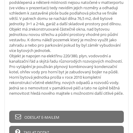
podsklepená a některé místnosti nejsou natočené v matterportu
(ve videu v prezentaci) tedy nevidím jejich rozměry a odhaduji
vzhledem k zastavěné ploše bude podlahová plocha ve finále
větší. V patrech domu se nachází dílna 76,5 m2, dvě bytové
jednotky 3+1 a 2+kk, garáž a další skladové prostory pod dílnou.
Objekt má zrekonstruované částečně okna, nad bytovou
jednotkou novou střechu a půdní prostory vhodné pro půdní
vestavbu. K domu náleží pozemek který je možno využít jako
zahradu a nebo pro parkování pokud by byl záměr vybudování
více bytových jednotek.
Objekt je napojen na elektřinu 220/380, plyn, vodovodní a
kanalizační řád a skýtá řadu různorodých rozvojových možností.
Pro vytápění je používán plynový kombinovaný kondenzační
kotel, ohřev vody pro horní byt je zabudovaný bojler na půdě.
Horní bytová jednotka prošla v roce 2010 kompletní
rekonstrukcí včetně elektřiny, nových odpadů a rozvodů vody.
Jedná se o nemovitost v památkové péči a tato ne úplně běžná
nemovitost hledá nového majitele s možnostmi další citlivé péče.
ODESLAT E-MAILEM
ZASLAT DOTAZ