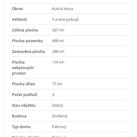
Okres
Kutná Hora
Velikost
5 a více pokojů
Užitná plocha
337 m²
Plocha pozemku
490 m²
Zastavěná plocha
288 m²
Plocha
174 m²
nebytových
prostor
Plocha dílen
77 m²
Počet podlaží
3
Stav objektu
Dobrý
Budova
Smíšená
Typ domu
Patrový