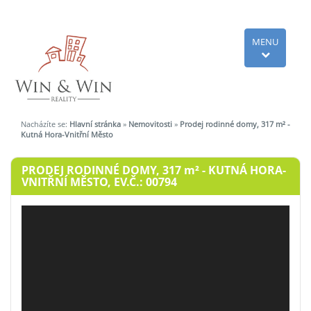
MENU
Nacházíte se:
Hlavní stránka
»
Nemovitosti
»
Prodej rodinné domy, 317 m² -
Kutná Hora-Vnitřní Město
PRODEJ RODINNÉ DOMY, 317
m²
- KUTNÁ HORA-
VNITŘNÍ MĚSTO, EV.Č.: 00794