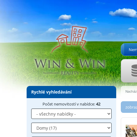
Nemo
Rychlé vyhledávání
Nachází
Počet nemovitostí v nabídce:
42
zobraz