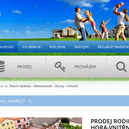
vitosti
Co děláme
Kdo jsme
Náš tým
Aktuálně hledáme
PRODEJ
PRONÁJEM
te se:
Hlavní stránka
»
Nemovitosti
»
Domy
»
rohové
eny položky [1 - 1]
PRODEJ ROD
HORA-VNITŘNÍ