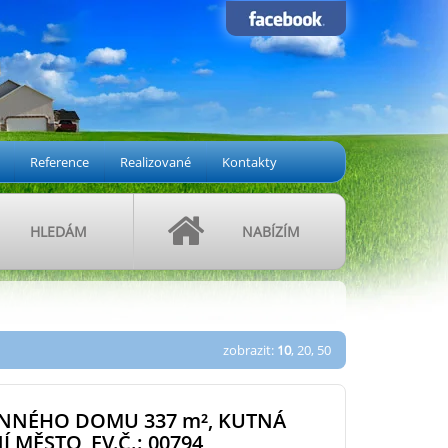
Reference
Realizované
Kontakty
HLEDÁM
NABÍZÍM
zobrazit:
10
,
20
,
50
INNÉHO DOMU 337
m²
, KUTNÁ
 MĚSTO, EV.Č.: 00794