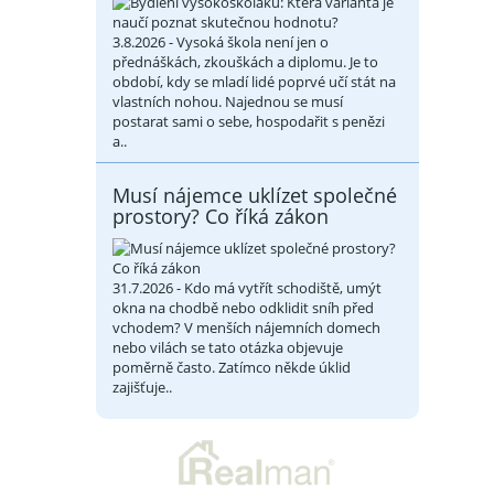
3.8.2026 - Vysoká škola není jen o
přednáškách, zkouškách a diplomu. Je to
období, kdy se mladí lidé poprvé učí stát na
vlastních nohou. Najednou se musí
postarat sami o sebe, hospodařit s penězi
a..
Musí nájemce uklízet společné
prostory? Co říká zákon
31.7.2026 - Kdo má vytřít schodiště, umýt
okna na chodbě nebo odklidit sníh před
vchodem? V menších nájemních domech
nebo vilách se tato otázka objevuje
poměrně často. Zatímco někde úklid
zajišťuje..