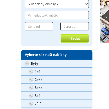
Hledat
Vyberte si z naší nabídky
Byty
1+1
2+kk
3+kk
3+1
větší