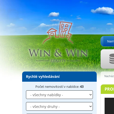
Nemo
Rychlé vyhledávání
Nachází
Počet nemovitostí v nabídce:
43
PROD