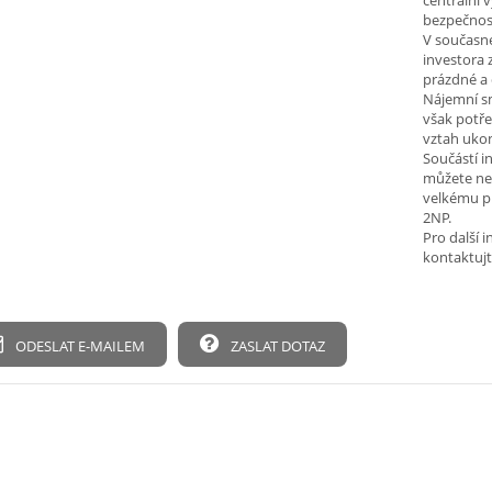
centrální 
bezpečnos
V současné
investora 
prázdné a 
Nájemní s
však potře
vztah ukon
Součástí in
můžete ne
velkému pr
2NP.
Pro další 
kontaktuj
ODESLAT E-MAILEM
ZASLAT DOTAZ