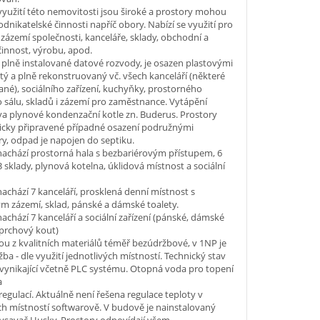
yužití této nemovitosti jsou široké a prostory mohou
podnikatelské činnosti napříč obory. Nabízí se využití pro
zázemí společnosti, kanceláře, sklady, obchodní a
innost, výrobu, apod.
plně instalované datové rozvody, je osazen plastovými
istý a plně rekonstruovaný vč. všech kanceláří (některé
ané), sociálního zařízení, kuchyňky, prostorného
 sálu, skladů i zázemí pro zaměstnance. Vytápění
dva plynové kondenzační kotle zn. Buderus. Prostory
nicky připravené případné osazení podružnými
y, odpad je napojen do septiku.
nachází prostorná hala s bezbariérovým přístupem, 6
 3 sklady, plynová kotelna, úklidová místnost a sociální
nachází 7 kanceláří, prosklená denní místnost s
 zázemí, sklad, pánské a dámské toalety.
nachází 7 kanceláří a sociální zařízení (pánské, dámské
sprchový kout)
ou z kvalitních materiálů téměř bezúdržbové, v 1NP je
žba - dle využití jednotlivých místností. Technický stav
 vynikající včetně PLC systému. Otopná voda pro topení
a
regulací. Aktuálně není řešena regulace teploty v
ch místností softwarově. V budově je nainstalovaný