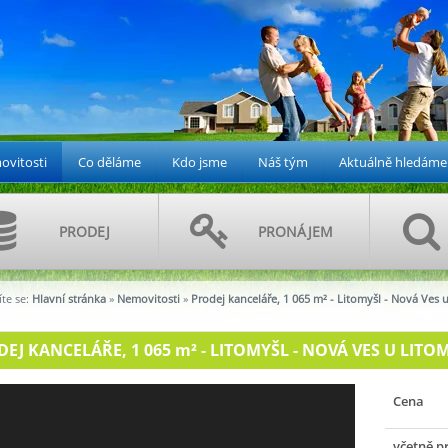
vitosti
Co děláme
Kdo jsme
Náš tým
Aktuálně hledáme
PRODEJ
PRONÁJEM
te se:
Hlavní stránka
»
Nemovitosti
»
Prodej kanceláře, 1 065 m² - Litomyšl - Nová Ves 
EJ KANCELÁŘE, 1 065
m²
- LITOMYŠL - NOVÁ VES U LITOMY
Cena
včetně p