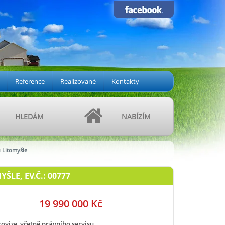
Reference
Realizované
Kontakty
HLEDÁM
NABÍZÍM
u Litomyšle
ŠLE, EV.Č.: 00777
19 990 000 Kč
rovize, včetně právního servisu