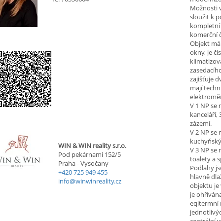
Možnosti v
sloužit k 
kompletní 
komerční č
Objekt má 
okny, je č
klimatizov
zasedacího
zajišťuje 
mají tech
elektroměr
V 1 NP se 
kanceláří,
zázemí.
V 2 NP se 
kuchyňským
WIN & WIN reality s.r.o.
V 3 NP se 
Pod pekárnami 152/5
toalety a 
Praha - Vysočany
Podlahy js
+420 725 949 455
hlavně dla
info@winwinreality.cz
objektu je
je ohříván
eqitermní 
jednotlivý