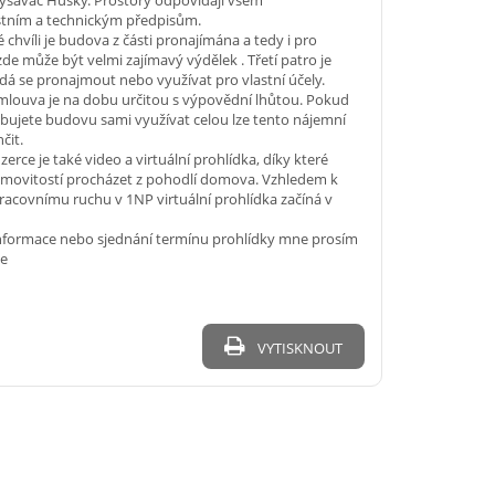
vysavač Husky. Prostory odpovídají všem
tním a technickým předpisům.
 chvíli je budova z části pronajímána a tedy i pro
zde může být velmi zajímavý výdělek . Třetí patro je
dá se pronajmout nebo využívat pro vlastní účely.
mlouva je na dobu určitou s výpovědní lhůtou. Pokud
bujete budovu sami využívat celou lze tento nájemní
čit.
zerce je také video a virtuální prohlídka, díky které
movitostí procházet z pohodlí domova. Vzhledem k
acovnímu ruchu v 1NP virtuální prohlídka začíná v
informace nebo sjednání termínu prohlídky mne prosím
te
VYTISKNOUT