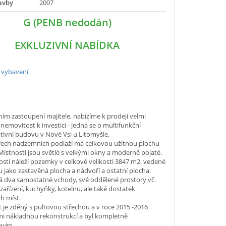
avby
2007
G (PENB nedodán)
EXKLUZIVNÍ NABÍDKA
 vybavení
ím zastoupení majitele, nabízíme k prodeji velmi
nemovitost k investici - jedná se o multifunkční
tivní budovu v Nové Vsi u Litomyšle.
třech nadzemních podlaží má celkovou užitnou plochu
Místnosti jsou světlé s velkými okny a moderně pojaté.
sti náleží pozemky v celkové velikosti 3847 m2, vedené
u jako zastavěná plocha a nádvoří a ostatní plocha.
 dva samostatné vchody, své oddělené prostory vč.
 zařízení, kuchyňky, kotelnu, ale také dostatek
h míst.
t je zděný s pultovou střechou a v roce 2015 -2016
mi nákladnou rekonstrukcí a byl kompletně
ván.