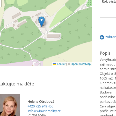
Rok výst
zobraz
Popis
Ve výhradn
Leaflet
|
©
OpenStreetMap
zajímavou 
administra
Objekt o 
1065 m2 . 
aktujte makléře
K nemovito
na katastr
Budova má
sociálního
Helena Otrubová
parkovacíc
+420 725 949 455
Celý objek
info@winwinreality.cz
prošel vel
IČ: 70350604
modernizo