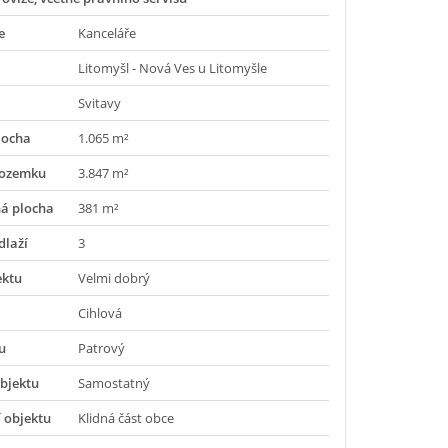
e
Kanceláře
Litomyšl - Nová Ves u Litomyšle
Svitavy
locha
1.065 m²
pozemku
3.847 m²
á plocha
381 m²
dlaží
3
ektu
Velmi dobrý
Cihlová
u
Patrový
bjektu
Samostatný
 objektu
Klidná část obce