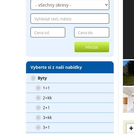
Hledat
Vyberte si z naší nabídky
Byty
1+1
2+kk
2+1
3+kk
+
3+1