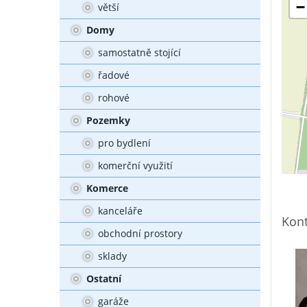
−
větší
Domy
samostatně stojící
řadové
rohové
Pozemky
pro bydlení
komerční využití
Komerce
kanceláře
Kont
obchodní prostory
sklady
Ostatní
garáže