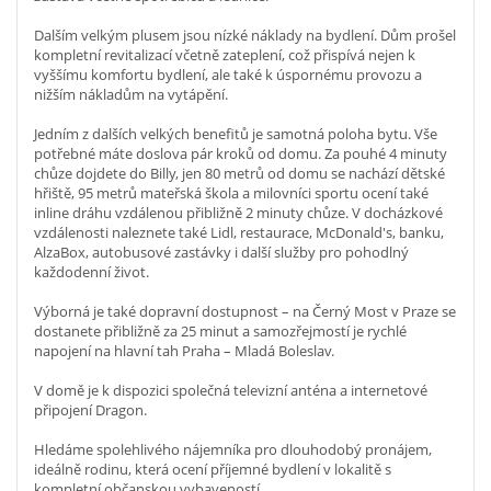
Dalším velkým plusem jsou nízké náklady na bydlení. Dům prošel
kompletní revitalizací včetně zateplení, což přispívá nejen k
vyššímu komfortu bydlení, ale také k úspornému provozu a
nižším nákladům na vytápění.
Jedním z dalších velkých benefitů je samotná poloha bytu. Vše
potřebné máte doslova pár kroků od domu. Za pouhé 4 minuty
chůze dojdete do Billy, jen 80 metrů od domu se nachází dětské
hřiště, 95 metrů mateřská škola a milovníci sportu ocení také
inline dráhu vzdálenou přibližně 2 minuty chůze. V docházkové
vzdálenosti naleznete také Lidl, restaurace, McDonald's, banku,
AlzaBox, autobusové zastávky i další služby pro pohodlný
každodenní život.
Výborná je také dopravní dostupnost – na Černý Most v Praze se
dostanete přibližně za 25 minut a samozřejmostí je rychlé
napojení na hlavní tah Praha – Mladá Boleslav.
V domě je k dispozici společná televizní anténa a internetové
připojení Dragon.
Hledáme spolehlivého nájemníka pro dlouhodobý pronájem,
ideálně rodinu, která ocení příjemné bydlení v lokalitě s
kompletní občanskou vybaveností.