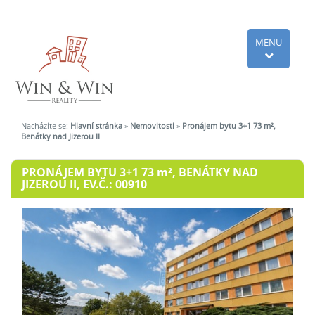
MENU
Nacházíte se:
Hlavní stránka
»
Nemovitosti
»
Pronájem bytu 3+1 73 m²,
Benátky nad Jizerou II
PRONÁJEM BYTU 3+1 73
m²
, BENÁTKY NAD
JIZEROU II, EV.Č.: 00910