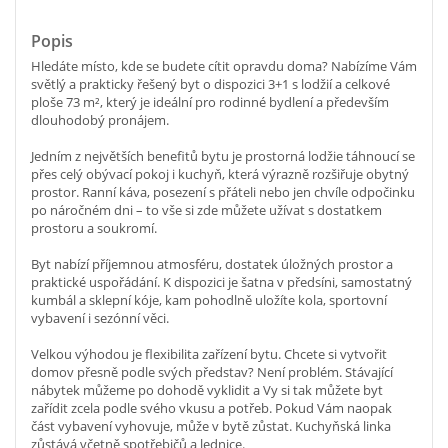
Popis
Hledáte místo, kde se budete cítit opravdu doma? Nabízíme Vám
světlý a prakticky řešený byt o dispozici 3+1 s lodžií a celkové
ploše 73 m², který je ideální pro rodinné bydlení a především
dlouhodobý pronájem.
Jedním z největších benefitů bytu je prostorná lodžie táhnoucí se
přes celý obývací pokoj i kuchyň, která výrazně rozšiřuje obytný
prostor. Ranní káva, posezení s přáteli nebo jen chvíle odpočinku
po náročném dni – to vše si zde můžete užívat s dostatkem
prostoru a soukromí.
Byt nabízí příjemnou atmosféru, dostatek úložných prostor a
praktické uspořádání. K dispozici je šatna v předsíni, samostatný
kumbál a sklepní kóje, kam pohodlně uložíte kola, sportovní
vybavení i sezónní věci.
Velkou výhodou je flexibilita zařízení bytu. Chcete si vytvořit
domov přesně podle svých představ? Není problém. Stávající
nábytek můžeme po dohodě vyklidit a Vy si tak můžete byt
zařídit zcela podle svého vkusu a potřeb. Pokud Vám naopak
část vybavení vyhovuje, může v bytě zůstat. Kuchyňská linka
zůstává včetně spotřebičů a lednice.