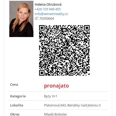
Helena Otrubová
+420 725 949 455
info@winwinreality.cz
IČ: 70350604
Cena
pronajato
Kategorie
Byty 3+1
Lokalita
Platanová 643, Benátky nad Jizerou II
Okres
Mladá Boleslav