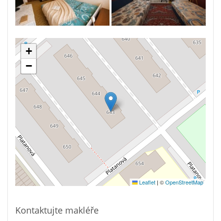
+
−
Leaflet
|
©
OpenStreetMap
Kontaktujte makléře