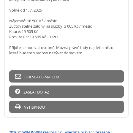
Volné od 1. 7. 2026
Nájemné: 16 500 Kč / měsíc
Zúčtovatelné zálohy na služby: 3 005 Kč / měsíc
Kauce: 19 505 Kč
Provize RK: 19 505 Kč + DPH
Přijďte se podívat osobně. Možná právě tady najdete místo,
které budete s radostí nazývat domovem.
ODESLAT E-MAILEM
ZASLAT DOTAZ
VYTISKNOUT
2026 © WIN & WIN reality s.r.o., všechna práva vyhrazena |