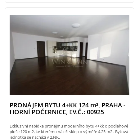
PRONÁJEM BYTU 4+KK 124
m²
, PRAHA -
HORNÍ POČERNICE, EV.Č.: 00925
Exkluzivní nabídka pronájmu moderního bytu 4+kk o podlahové
ploše 120 m2, ke kterému náleží sklep o výměře 4.25 m2 . Bytová
jednotka se nachází v 2.NP..