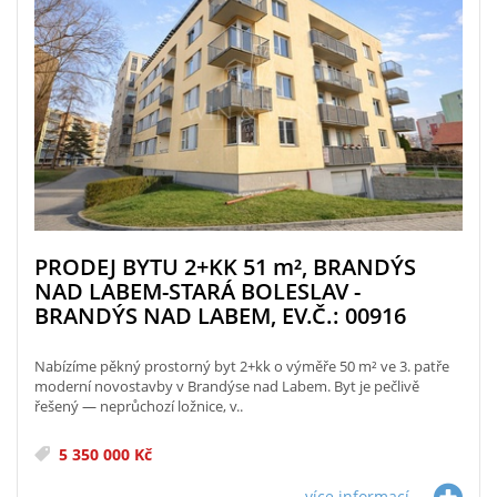
PRODEJ BYTU 2+KK 51
m²
, BRANDÝS
NAD LABEM-STARÁ BOLESLAV -
BRANDÝS NAD LABEM, EV.Č.: 00916
Nabízíme pěkný prostorný byt 2+kk o výměře 50 m² ve 3. patře
moderní novostavby v Brandýse nad Labem. Byt je pečlivě
řešený — neprůchozí ložnice, v..
5 350 000 Kč
více informací...