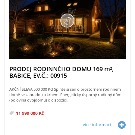
PRODEJ RODINNÉHO DOMU 169
m²
,
BABICE, EV.Č.: 00915
AKČNÍ SLEVA 500 000 Kč! Splňte si sen o prostorném rodinném
domě se zahradou a krbem. Energeticky úsporný rodinný dům
(polovina dvojdomu) o dispozici..
11 999 000 Kč
více informací...