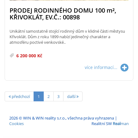
PRODEJ RODINNÉHO DOMU 100
m²
,
KŘIVOKLÁT, EV.Č.: 00898
Unikátní samostatně stojící rodinný dům v klidné části městysu
Křivoklát. Dům z roku 1899 nabízí jedinečný charakter a
atmosféru poctivé venkovské..
6 200 000 Kč
více informací...
předchozí
1
2
3
další
2026 © WIN & WIN reality s.r.o., všechna práva vyhrazena |
Cookies
Realitní SW
Real
man