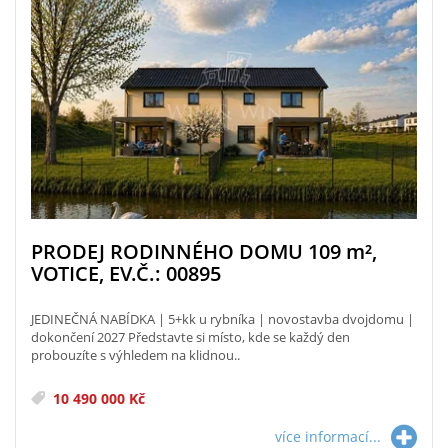
PRODEJ RODINNÉHO DOMU 109
m²
,
VOTICE, EV.Č.: 00895
JEDINEČNÁ NABÍDKA | 5+kk u rybníka | novostavba dvojdomu |
dokončení 2027 Představte si místo, kde se každý den
probouzíte s výhledem na klidnou..
10 490 000 Kč
více informací...