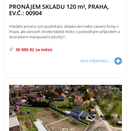
PRONÁJEM SKLADU 120
m²
, PRAHA,
EV.Č.: 00904
Hledáte prostor pro podnikání, skladování nebo zázemí firmy v
Praze, ale zároveň chcete klidné místo s pohodlným příjezdem a
dostatkem manipulační plochy?..
30 000 Kč za měsíc
více informací...