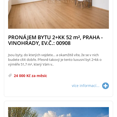
PRONÁJEM BYTU 2+KK 52
m²
, PRAHA -
VINOHRADY, EV.Č.: 00908
Jsou byty, do kterých vejdete… a okamžitě víte, že se v nich
budete cítit dobře. Přesně takový je tento luxusní byt 2+kk o
výměře 51,7 m², který Vám v..
24 000 Kč za měsíc
více informací...