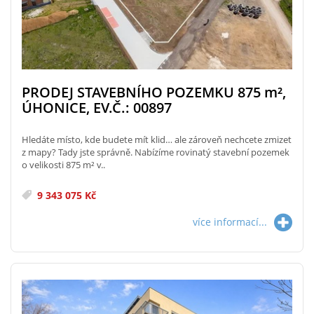
PRODEJ STAVEBNÍHO POZEMKU 875
m²
,
ÚHONICE, EV.Č.: 00897
Hledáte místo, kde budete mít klid… ale zároveň nechcete zmizet
z mapy? Tady jste správně. Nabízíme rovinatý stavební pozemek
o velikosti 875 m² v..
9 343 075 Kč
více informací...