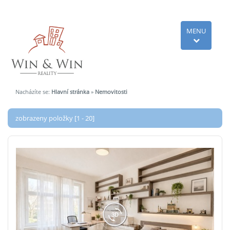
MENU
Nacházíte se:
Hlavní stránka
»
Nemovitosti
zobrazeny položky [1 - 20]