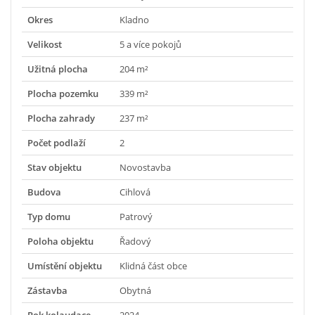
Okres
Kladno
Velikost
5 a více pokojů
Užitná plocha
204 m²
Plocha pozemku
339 m²
Plocha zahrady
237 m²
Počet podlaží
2
Stav objektu
Novostavba
Budova
Cihlová
Typ domu
Patrový
Poloha objektu
Řadový
Umístění objektu
Klidná část obce
Zástavba
Obytná
Rok kolaudace
2024