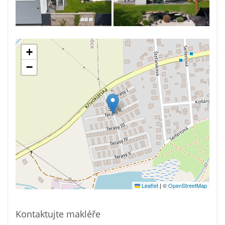
+
−
Leaflet
|
©
OpenStreetMap
Kontaktujte makléře