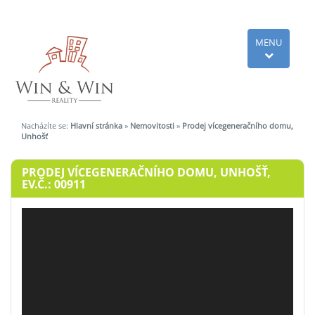
MENU
Nacházíte se:
Hlavní stránka
»
Nemovitosti
»
Prodej vícegeneračního domu,
Unhošť
PRODEJ VÍCEGENERAČNÍHO DOMU, UNHOŠŤ,
EV.Č.: 00911