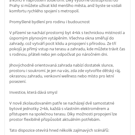
Prahy si můžete užívat klid menšího města, aniž byste se vzdali
komfortu rychlého spojení s metropolí.
Promyšlené bydlení pro rodinu i budoucnost
V přízemí se nachází prostorný byt 4+kk s technickou místností a
úsporným plynovým vytápěním. Všechna okna směřují do
zahrady, což vytváří pocit klidu a propojení s přírodou. Ze tří
pokojů je přímý vstup na terasu a zahradu, kde můžete trávit čas
s rodinou, přáteli nebo jen odpočívat po náročném dni.
Jihovýchodně orientovaná zahrada nabízí dostatek slunce,
prostoru i soukromí. Je jen na vás, zda zde vytvoříte dětský ráj,
okrasnou zahradu, venkovní wellness nebo místo pro letní
posezení.
Investice, která dává smysl
V nově zkolaudovaném patře se nacházejí dvě samostatné
bytové jednotky 2+kk, každá s vlastním elektroměrem a
přístupem na společnou terasu. Díky možnosti propojení lze
prostor flexibilně přizpůsobit aktuálním potřebám.
Tato dispozice otevírá hned několik zajímavých scénářů: