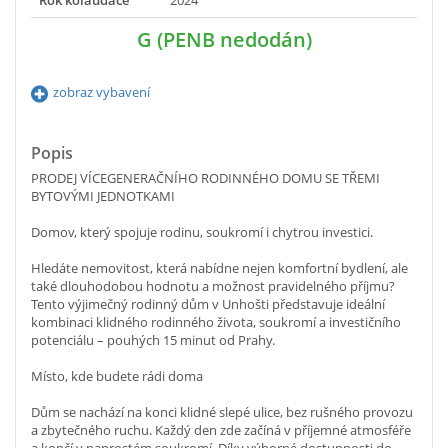
G (PENB nedodán)
zobraz vybavení
Popis
PRODEJ VÍCEGENERAČNÍHO RODINNÉHO DOMU SE TŘEMI
BYTOVÝMI JEDNOTKAMI
Domov, který spojuje rodinu, soukromí i chytrou investici.
Hledáte nemovitost, která nabídne nejen komfortní bydlení, ale
také dlouhodobou hodnotu a možnost pravidelného příjmu?
Tento výjimečný rodinný dům v Unhošti představuje ideální
kombinaci klidného rodinného života, soukromí a investičního
potenciálu – pouhých 15 minut od Prahy.
Místo, kde budete rádi doma
Dům se nachází na konci klidné slepé ulice, bez rušného provozu
a zbytečného ruchu. Každý den zde začíná v příjemné atmosféře
a končí v naprostém soukromí. Díky výborné dostupnosti do