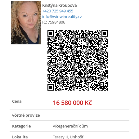
Kristýna Kroupová
+420 725 949 455
info@winwinreality.cz
IČ: 75984806
Cena
16 580 000 Kč
včetně provize
Kategorie
Vícegenerační dům
Lokalita
Terasy II, Unhošť