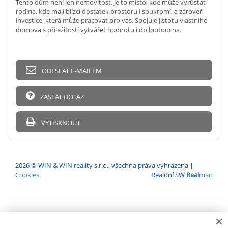
Tento dům není jen nemovitost. Je to místo, kde může vyrůstat
rodina, kde mají blízcí dostatek prostoru i soukromí, a zároveň
investice, která může pracovat pro vás. Spojuje jistotu vlastního
domova s příležitostí vytvářet hodnotu i do budoucna.
ODESLAT E-MAILEM
ZASLAT DOTAZ
VYTISKNOUT
2026 © WIN & WIN reality s.r.o., všechna práva vyhrazena |
Cookies
Realitní SW
Real
man
×