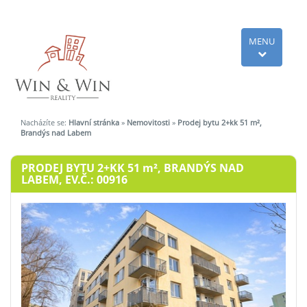
MENU
Nacházíte se:
Hlavní stránka
»
Nemovitosti
»
Prodej bytu 2+kk 51 m²,
Brandýs nad Labem
PRODEJ BYTU 2+KK 51
m²
, BRANDÝS NAD
LABEM, EV.Č.: 00916