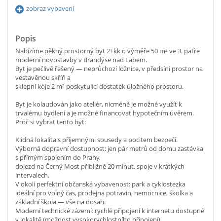
zobraz vybavení
Popis
Nabízíme pěkný prostorný byt 2+kk o výměře 50 m² ve 3. patře
moderní novostavby v Brandýse nad Labem.
Byt je pečlivě řešený — neprůchozí ložnice, v předsíni prostor na
vestavěnou skříň a
sklepní kóje 2 m² poskytující dostatek úložného prostoru.
Byt je kolaudován jako ateliér, nicméně je možné využít k
trvalému bydlení a je možné financovat hypotečním úvěrem.
Proč si vybrat tento byt:
Klidná lokalita s příjemnými sousedy a pocitem bezpečí.
Výborná dopravní dostupnost: jen pár metrů od domu zastávka
s přímým spojením do Prahy,
dojezd na Černý Most přibližně 20 minut, spoje v krátkých
intervalech.
V okolí perfektní občanská vybavenost: park a cyklostezka
ideální pro volný čas, prodejna potravin, nemocnice, školka a
základní škola — vše na dosah.
Moderní technické zázemí: rychlé připojení k internetu dostupné
v lokalitě (možnost vysokorychlostního připojení).