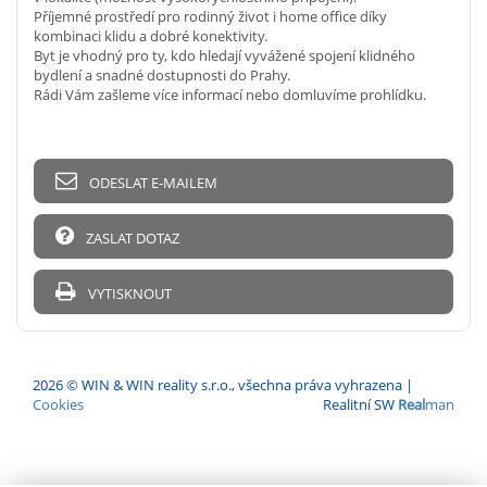
Příjemné prostředí pro rodinný život i home office díky
kombinaci klidu a dobré konektivity.
Byt je vhodný pro ty, kdo hledají vyvážené spojení klidného
bydlení a snadné dostupnosti do Prahy.
Rádi Vám zašleme více informací nebo domluvíme prohlídku.
ODESLAT E-MAILEM
ZASLAT DOTAZ
VYTISKNOUT
2026 © WIN & WIN reality s.r.o., všechna práva vyhrazena |
Cookies
Realitní SW
Real
man