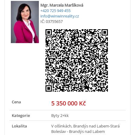
Mgr. Marcela Maršíková
+420 725 949 455
info@winwinreality.cz
IČ: 03755657
Cena
5 350 000 Kč
Kategorie
Byty 2+kk
Lokalita
V olšinkách, Brandýs nad Labem-Stará
Boleslav - Brandýs nad Labem