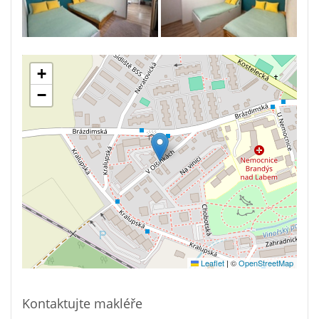
+
−
Leaflet
|
©
OpenStreetMap
Kontaktujte makléře