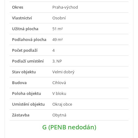
Okres
Praha-východ
Vlastnictví
Osobní
Užitná plocha
51 m²
Podlahová plocha
49 m²
Počet podlaží
4
Podlaží umístění
3. NP
Stav objektu
Velmi dobrý
Budova
Cihlová
Poloha objektu
V bloku
Umístění objektu
Okraj obce
Zástavba
Obytná
G (PENB nedodán)