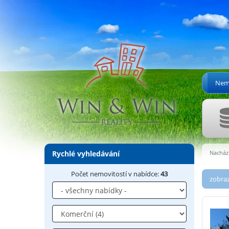
Nemo
Rychlé vyhledávání
Nachází
Počet nemovitostí v nabídce:
43
zobraz