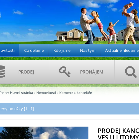
vitosti
Co děláme
Kdo jsme
Náš tým
Aktuálně hledáme
PRODEJ
PRONÁJEM
te se:
Hlavní stránka
»
Nemovitosti
»
Komerce
»
kanceláře
eny položky [1 - 1]
PRODEJ KANC
VES U LITOMYŠ