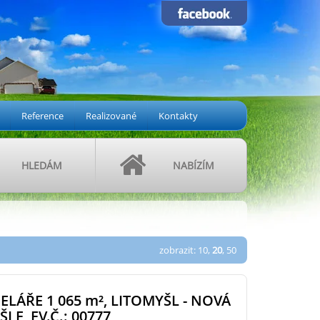
Reference
Realizované
Kontakty
HLEDÁM
NABÍZÍM
zobrazit:
10
,
20
,
50
ELÁŘE 1 065
m²
, LITOMYŠL - NOVÁ
LE, EV.Č.: 00777