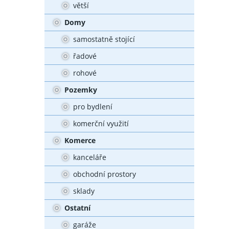
větší
Domy
samostatně stojící
řadové
rohové
Pozemky
pro bydlení
komerční využití
Komerce
kanceláře
obchodní prostory
sklady
Ostatní
garáže