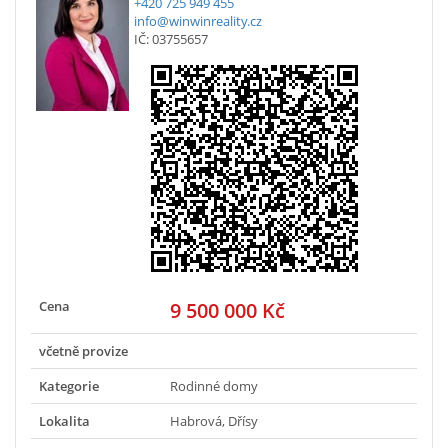
+420 725 949 455
info@winwinreality.cz
IČ: 03755657
Cena
9 500 000 Kč
včetně provize
Kategorie
Rodinné domy
Lokalita
Habrová, Dřísy