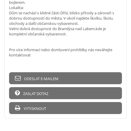
bojlerem.
Lokalita:
Dům se nachází v klidné části Dřísí, blízko přírody a zároveň s
dobrou dostupností do města. V okolí najdete školku, školu,
obchody a další občanskou vybavenost.
Velmi dobrá dostupnost do Brandýsa nad Labem,kde je
kompletní občanská vybavenost.
Pro více informací nebo domluvení prohlídky nás neváhejte
kontaktovat
ODESLAT E-MAILEM
ZASLAT DOTAZ
VYTISKNOUT