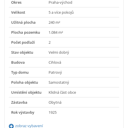
Okres
Praha-východ
Velikost
5 a více pokojů
Užitná plocha
240 m²
Plocha pozemku
1.084 m²
Počet podlaží
2
Stav objektu
Velmi dobrý
Budova
Cihlová
Typ domu
Patrový
Poloha objektu
Samostatný
Umístění objektu
Klidná část obce
Zástavba
Obytná
Rok výstavby
1925
zobraz vybavení