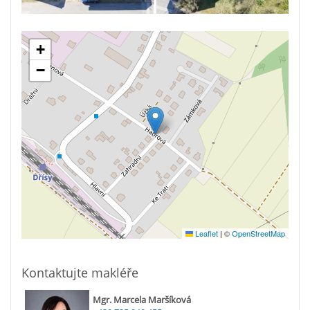
+
−
Leaflet
|
©
OpenStreetMap
Kontaktujte makléře
Mgr. Marcela Maršíková