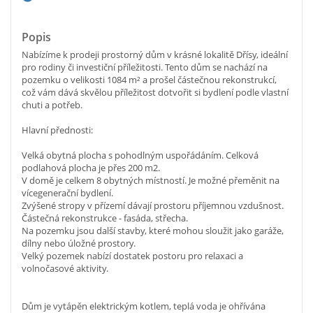
Popis
Nabízíme k prodeji prostorný dům v krásné lokalitě Dřísy, ideální
pro rodiny či investiční příležitosti. Tento dům se nachází na
pozemku o velikosti 1084 m² a prošel částečnou rekonstrukcí,
což vám dává skvělou příležitost dotvořit si bydlení podle vlastní
chuti a potřeb.
Hlavní přednosti:
Velká obytná plocha s pohodlným uspořádáním. Celková
podlahová plocha je přes 200 m2.
V domě je celkem 8 obytných místností. Je možné přeměnit na
vícegenerační bydlení.
Zvýšené stropy v přízemí dávají prostoru příjemnou vzdušnost.
Částečná rekonstrukce - fasáda, střecha.
Na pozemku jsou další stavby, které mohou sloužit jako garáže,
dílny nebo úložné prostory.
Velký pozemek nabízí dostatek postoru pro relaxaci a
volnočasové aktivity.
Dům je vytápěn elektrickým kotlem, teplá voda je ohřívána