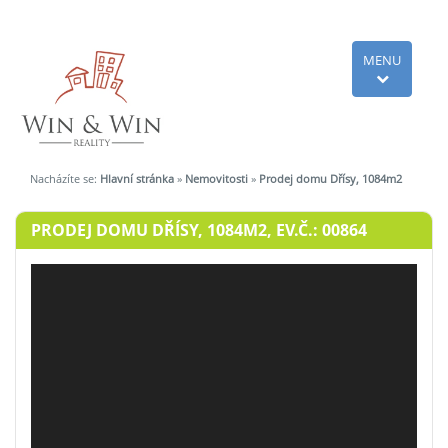
MENU
Nacházíte se:
Hlavní stránka
»
Nemovitosti
»
Prodej domu Dřísy, 1084m2
PRODEJ DOMU DŘÍSY, 1084M2, EV.Č.: 00864