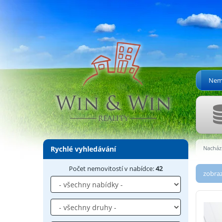
Nemo
Rychlé vyhledávání
Nachází
Počet nemovitostí v nabídce:
42
zobraz