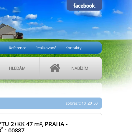
Reference
Realizované
Kontakty
HLEDÁM
NABÍZÍM
zobrazit:
10
,
20
,
50
TU 2+KK 47
m²
, PRAHA -
Č.: 00887