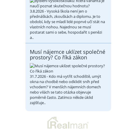
3.8.2026 - Vysoká škola není jen o
přednáškách, zkouškách a diplomu. Je to
období, kdy se mladí lidé poprvé učí stát na
vlastních nohou. Najednou se musí
postarat sami o sebe, hospodařit s penězi
a..
Musí nájemce uklízet společné
prostory? Co říká zákon
31.7.2026 - Kdo má vytřít schodiště, umýt
okna na chodbě nebo odklidit sníh před
vchodem? V menších nájemních domech
nebo vilách se tato otázka objevuje
poměrně často. Zatímco někde úklid
zajišťuje..