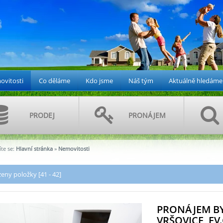
vitosti
Co děláme
Kdo jsme
Náš tým
Aktuálně hledáme
PRODEJ
PRONÁJEM
te se:
Hlavní stránka
»
Nemovitosti
eny položky [41 - 42]
PRONÁJEM BY
VRŠOVICE, EV.