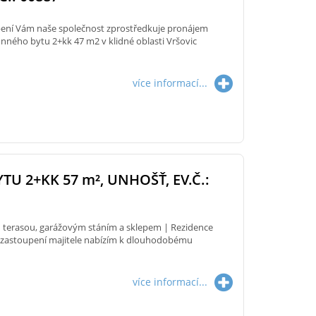
ení Vám naše společnost zprostředkuje pronájem
ného bytu 2+kk 47 m2 v klidné oblasti Vršovic
více informací...
TU 2+KK 57
m²
, UNHOŠŤ, EV.Č.:
 terasou, garážovým stáním a sklepem | Rezidence
zastoupení majitele nabízím k dlouhodobému
více informací...