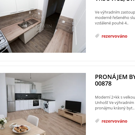
Ve výhradním zastoup
moderně řešeného slun
vzdálené pouhé 4..
rezervováno
PRONÁJEM BY
00878
Moderní 2+kk s velkou
Unhošť Ve výhradním 
pronájmu krásný byt..
rezervováno