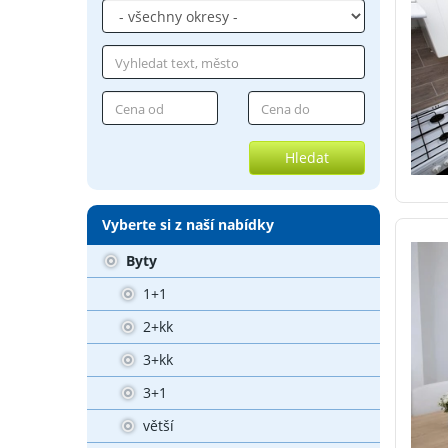
Hledat
Vyberte si z naší nabídky
Byty
1+1
2+kk
3+kk
3+1
větší