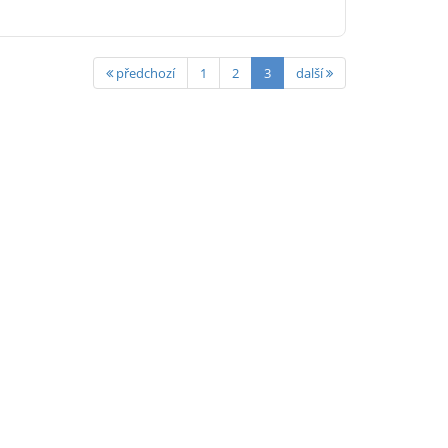
předchozí
1
2
3
další